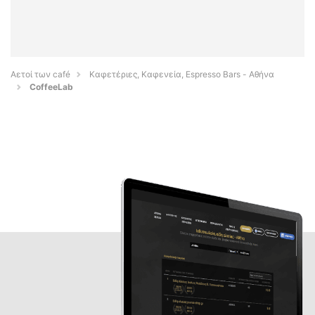
Αετοί των café
Καφετέριες, Καφενεία, Espresso Bars - Αθήνα
CoffeeLab