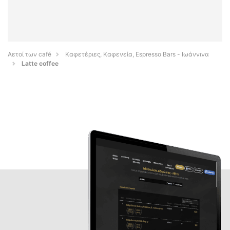
Αετοί των café
Καφετέριες, Καφενεία, Espresso Bars - Ιωάννινα
Latte coffee