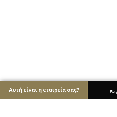
Αυτή είναι η εταιρεία σας?
Ελέ
Αετοί των café
Καφετέριες, Καφενεία, Espresso