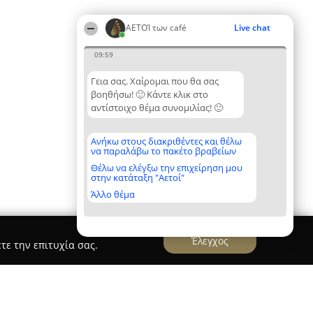
ΑΕΤΟΊ των café
Live chat
09:59
Γεια σας. Χαίρομαι που θα σας
βοηθήσω! 🙂 Κάντε κλικ στο
αντίστοιχο θέμα συνομιλίας! 🙂
Ανήκω στους διακριθέντες και θέλω
να παραλάβω το πακέτο βραβείων
Θέλω να ελέγξω την επιχείρηση μου
στην κατάταξη "Αετοί"
Άλλο θέμα
Έλεγχος
τε την επιτυχία σας.