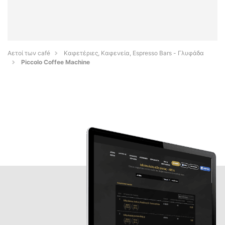
Αετοί των café
Καφετέριες, Καφενεία, Espresso Bars - Γλυφάδα
Piccolo Coffee Machine