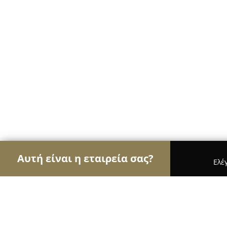
Αυτή είναι η εταιρεία σας?
Ελέ
Αετοί των café
Καφετέριες, Καφενεία, Espresso 