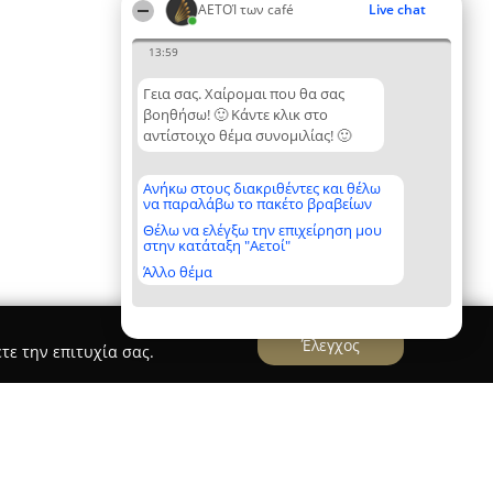
ΑΕΤΟΊ των café
Live chat
13:59
Γεια σας. Χαίρομαι που θα σας
βοηθήσω! 🙂 Κάντε κλικ στο
αντίστοιχο θέμα συνομιλίας! 🙂
Ανήκω στους διακριθέντες και θέλω
να παραλάβω το πακέτο βραβείων
Θέλω να ελέγξω την επιχείρηση μου
στην κατάταξη "Αετοί"
Άλλο θέμα
Έλεγχος
τε την επιτυχία σας.