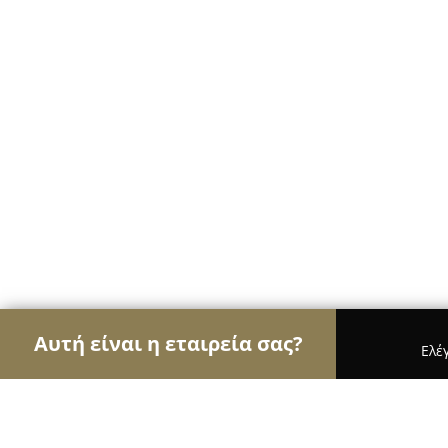
Αυτή είναι η εταιρεία σας?
Ελέ
Αετοί των café
Καφετέριες, Καφενεία, Espresso 