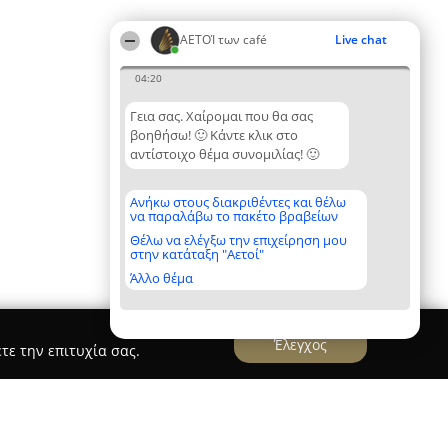
ΑΕΤΟΊ των café
Live chat
04:20
Γεια σας. Χαίρομαι που θα σας
βοηθήσω! 🙂 Κάντε κλικ στο
αντίστοιχο θέμα συνομιλίας! 🙂
Ανήκω στους διακριθέντες και θέλω
να παραλάβω το πακέτο βραβείων
Θέλω να ελέγξω την επιχείρηση μου
στην κατάταξη "Αετοί"
Άλλο θέμα
Έλεγχος
τε την επιτυχία σας.