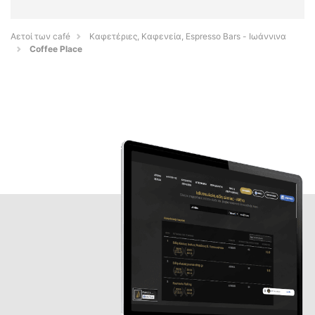
Αετοί των café
Καφετέριες, Καφενεία, Espresso Bars - Ιωάννινα
Coffee Place