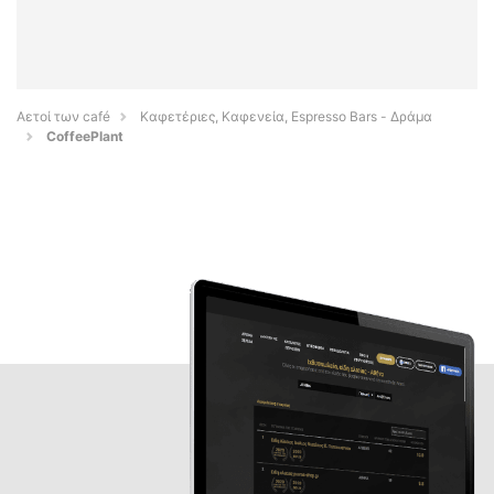
Αετοί των café
Καφετέριες, Καφενεία, Espresso Bars - Δράμα
CoffeePlant