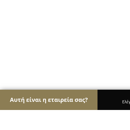
Αυτή είναι η εταιρεία σας?
Ελέ
Αετοί των café
Καφετέριες, Καφενεία, Espresso 