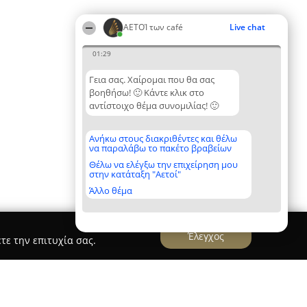
ΑΕΤΟΊ των café
Live chat
01:29
Γεια σας. Χαίρομαι που θα σας
βοηθήσω! 🙂 Κάντε κλικ στο
αντίστοιχο θέμα συνομιλίας! 🙂
Ανήκω στους διακριθέντες και θέλω
να παραλάβω το πακέτο βραβείων
Θέλω να ελέγξω την επιχείρηση μου
στην κατάταξη "Αετοί"
Άλλο θέμα
Έλεγχος
τε την επιτυχία σας.