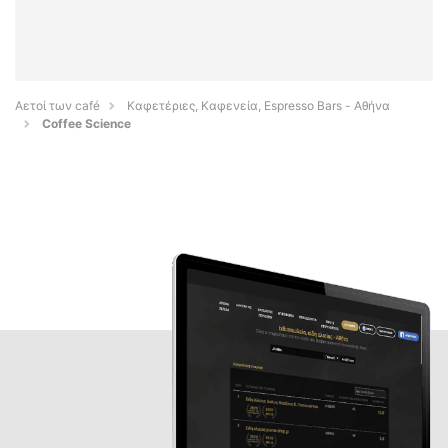
Αετοί των café
Καφετέριες, Καφενεία, Espresso Bars - Αθήνα
Coffee Science