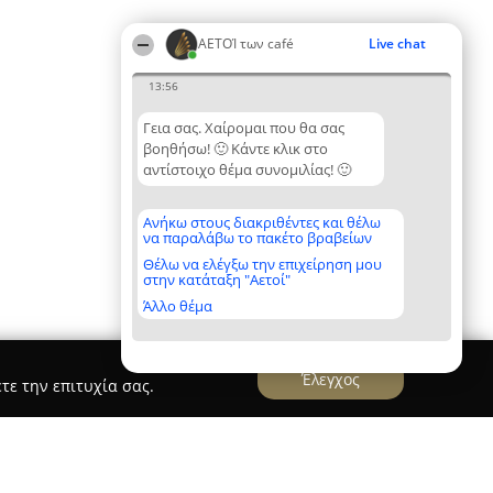
ΑΕΤΟΊ των café
Live chat
13:56
Γεια σας. Χαίρομαι που θα σας
βοηθήσω! 🙂 Κάντε κλικ στο
αντίστοιχο θέμα συνομιλίας! 🙂
Ανήκω στους διακριθέντες και θέλω
να παραλάβω το πακέτο βραβείων
Θέλω να ελέγξω την επιχείρηση μου
στην κατάταξη "Αετοί"
Άλλο θέμα
Έλεγχος
τε την επιτυχία σας.