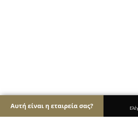
Αυτή είναι η εταιρεία σας?
Ελέ
Αετοί των café
Καφετέριες, Καφενεία, Espresso 