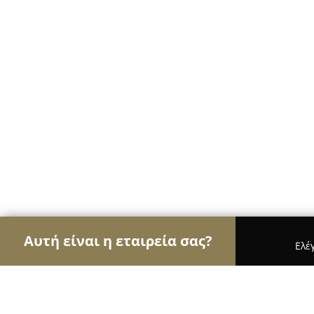
Αυτή είναι η εταιρεία σας?
Ελέ
Αετοί των café
Καφετέριες, Καφενεία, Espresso 