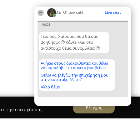
ΑΕΤΟΊ των café
Live chat
06:25
Γεια σας. Χαίρομαι που θα σας
βοηθήσω! 🙂 Κάντε κλικ στο
αντίστοιχο θέμα συνομιλίας! 🙂
Ανήκω στους διακριθέντες και θέλω
να παραλάβω το πακέτο βραβείων
Θέλω να ελέγξω την επιχείρηση μου
στην κατάταξη "Αετοί"
Άλλο θέμα
Έλεγχος
τε την επιτυχία σας.