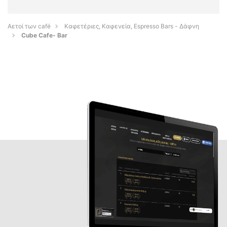
Αετοί των café
Καφετέριες, Καφενεία, Espresso Bars - Δάφνη
Cube Cafe- Bar