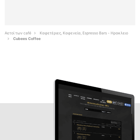
Αετοί των café
Καφετέριες, Καφενεία, Espresso Bars - Ηρακλειο
Cubees Coffee