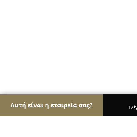
Αυτή είναι η εταιρεία σας?
Ελέ
Αετοί των café
Καφετέριες, Καφενεία, Espresso 