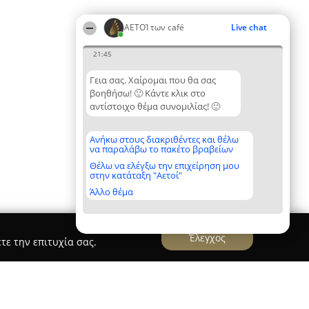
ΑΕΤΟΊ των café
Live chat
21:45
Γεια σας. Χαίρομαι που θα σας
βοηθήσω! 🙂 Κάντε κλικ στο
αντίστοιχο θέμα συνομιλίας! 🙂
Ανήκω στους διακριθέντες και θέλω
να παραλάβω το πακέτο βραβείων
Θέλω να ελέγξω την επιχείρηση μου
στην κατάταξη "Αετοί"
Άλλο θέμα
Έλεγχος
τε την επιτυχία σας.