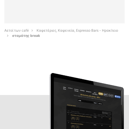
Αετοί των café
Καφετέριες, Καφενεία, Espresso Bars - Ηρακλειο
σταμάτης break