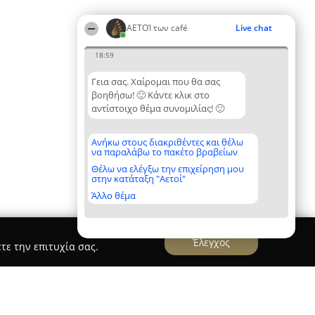
ΑΕΤΟΊ των café
Live chat
18:59
Γεια σας. Χαίρομαι που θα σας
βοηθήσω! 🙂 Κάντε κλικ στο
αντίστοιχο θέμα συνομιλίας! 🙂
Ανήκω στους διακριθέντες και θέλω
να παραλάβω το πακέτο βραβείων
Θέλω να ελέγξω την επιχείρηση μου
στην κατάταξη "Αετοί"
Άλλο θέμα
Έλεγχος
τε την επιτυχία σας.