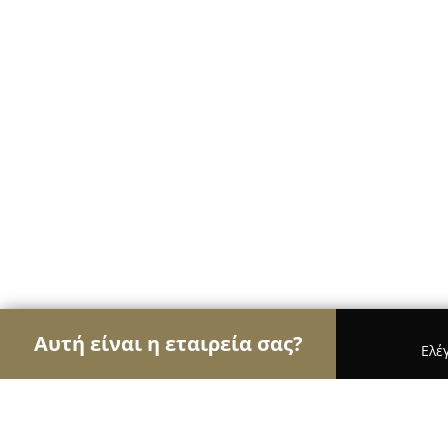
Αυτή είναι η εταιρεία σας?
Ελέ
Αετοί των café
Καφετέριες, Καφενεία, Espresso 