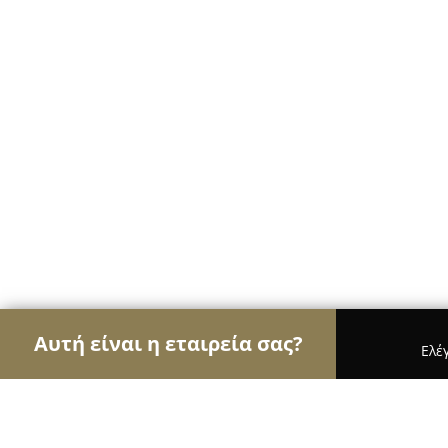
Αυτή είναι η εταιρεία σας?
Ελέ
Αετοί των café
Καφετέριες, Καφενεία, Espresso