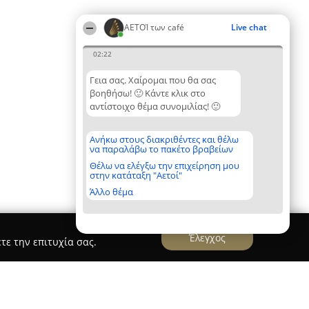
ΑΕΤΟΊ των café
Live chat
02:22
Γεια σας. Χαίρομαι που θα σας
βοηθήσω! 🙂 Κάντε κλικ στο
αντίστοιχο θέμα συνομιλίας! 🙂
Ανήκω στους διακριθέντες και θέλω
να παραλάβω το πακέτο βραβείων
Θέλω να ελέγξω την επιχείρηση μου
στην κατάταξη "Αετοί"
Άλλο θέμα
Έλεγχος
τε την επιτυχία σας.