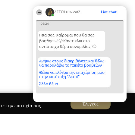
ΑΕΤΟΊ των café
Live chat
09:24
Γεια σας. Χαίρομαι που θα σας
βοηθήσω! 🙂 Κάντε κλικ στο
αντίστοιχο θέμα συνομιλίας! 🙂
Ανήκω στους διακριθέντες και θέλω
να παραλάβω το πακέτο βραβείων
Θέλω να ελέγξω την επιχείρηση μου
στην κατάταξη "Αετοί"
Άλλο θέμα
Έλεγχος
τε την επιτυχία σας.