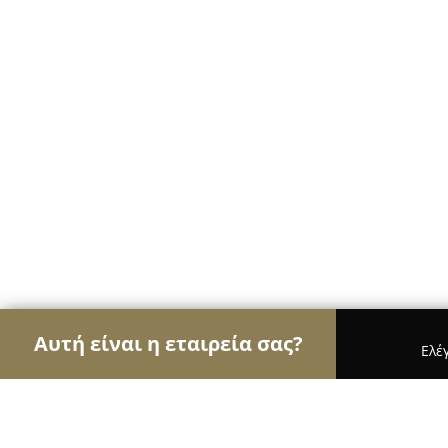
Αυτή είναι η εταιρεία σας?
Ελέ
Αετοί των café
Καφετέριες, Καφενεία, Espresso 