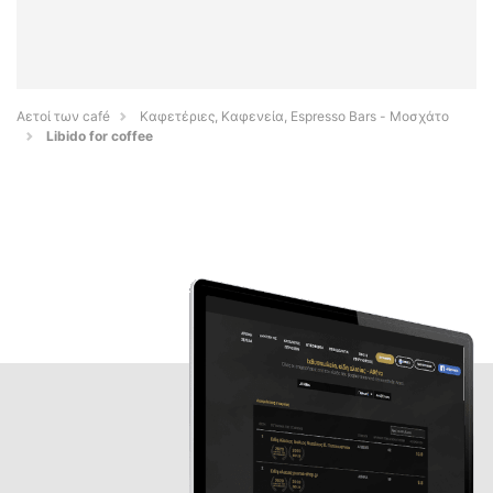
Αετοί των café
Καφετέριες, Καφενεία, Espresso Bars - Μοσχάτο
Libido for coffee