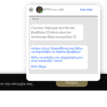
ΑΕΤΟΊ των café
Live chat
06:24
Γεια σας. Χαίρομαι που θα σας
βοηθήσω! 🙂 Κάντε κλικ στο
αντίστοιχο θέμα συνομιλίας! 🙂
Ανήκω στους διακριθέντες και θέλω
να παραλάβω το πακέτο βραβείων
Θέλω να ελέγξω την επιχείρηση μου
στην κατάταξη "Αετοί"
Άλλο θέμα
Έλεγχος
τε την επιτυχία σας.