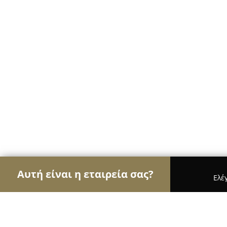
Αυτή είναι η εταιρεία σας?
Ελέ
Αετοί των café
Καφετέριες, Καφενεία, Espresso