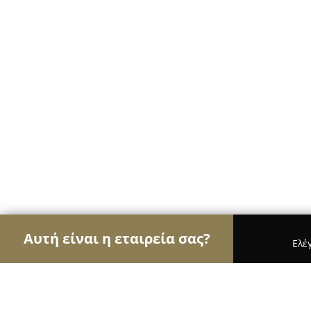
Αυτή είναι η εταιρεία σας?
Ελέ
Αετοί των café
Καφετέριες, Καφενεία, Espresso 