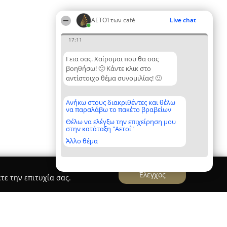
ΑΕΤΟΊ των café
Live chat
17:11
Γεια σας. Χαίρομαι που θα σας
βοηθήσω! 🙂 Κάντε κλικ στο
αντίστοιχο θέμα συνομιλίας! 🙂
Ανήκω στους διακριθέντες και θέλω
να παραλάβω το πακέτο βραβείων
Θέλω να ελέγξω την επιχείρηση μου
στην κατάταξη "Αετοί"
Άλλο θέμα
Έλεγχος
τε την επιτυχία σας.