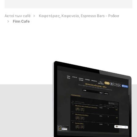
Αετοί των café
Καφετέριες, Καφενεία, Espresso Bars - Ροδοσ
Finn Cafe