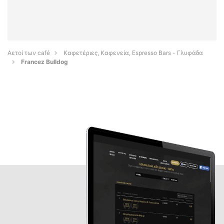
Αετοί των café
Καφετέριες, Καφενεία, Espresso Bars - Γλυφάδα
Francez Bulldog