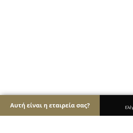
Αυτή είναι η εταιρεία σας?
Ελέ
Αετοί των café
Καφετέριες, Καφενεία, Espresso 