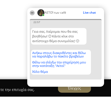
ΑΕΤΟΊ των café
Live chat
22:57
Γεια σας. Χαίρομαι που θα σας
βοηθήσω! 🙂 Κάντε κλικ στο
αντίστοιχο θέμα συνομιλίας! 🙂
Ανήκω στους διακριθέντες και θέλω
να παραλάβω το πακέτο βραβείων
Θέλω να ελέγξω την επιχείρηση μου
στην κατάταξη "Αετοί"
Άλλο θέμα
Έλεγχος
τε την επιτυχία σας.