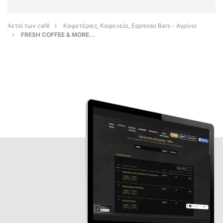
Αετοί των café
Καφετέριες, Καφενεία, Espresso Bars - Αγρίνιο
FRESH COFFEE & MORE...