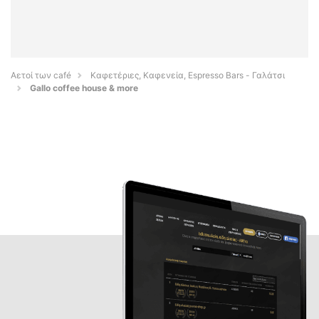
Αετοί των café
Καφετέριες, Καφενεία, Espresso Bars - Γαλάτσι
Gallo coffee house & more