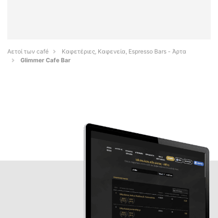
Αετοί των café
Καφετέριες, Καφενεία, Espresso Bars - Άρτα
Glimmer Cafe Bar