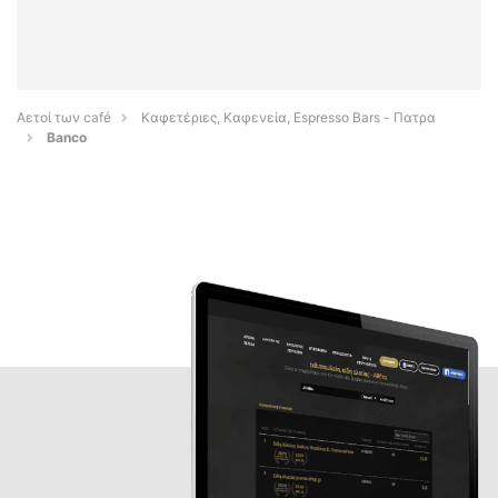
Αετοί των café
Καφετέριες, Καφενεία, Espresso Bars - Πατρα
Banco