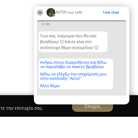
ΑΕΤΟΊ των café
Live chat
21:03
Γεια σας. Χαίρομαι που θα σας
βοηθήσω! 🙂 Κάντε κλικ στο
αντίστοιχο θέμα συνομιλίας! 🙂
Ανήκω στους διακριθέντες και θέλω
να παραλάβω το πακέτο βραβείων
Θέλω να ελέγξω την επιχείρηση μου
στην κατάταξη "Αετοί"
Άλλο θέμα
Έλεγχος
τε την επιτυχία σας.