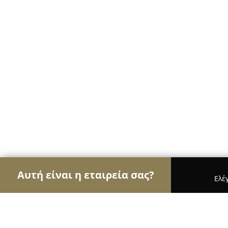
Αυτή είναι η εταιρεία σας?
Ελέ
Αετοί των café
Καφετέριες, Καφενεία, Espresso 