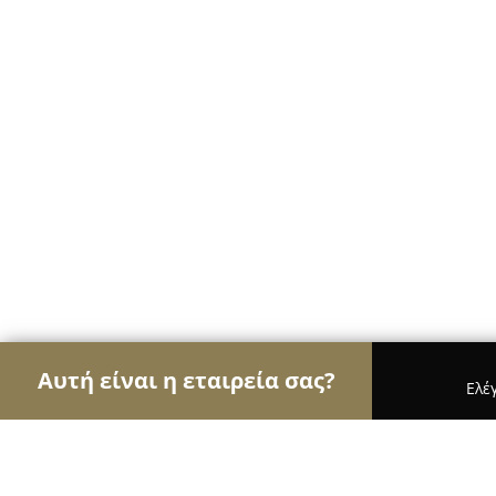
Αυτή είναι η εταιρεία σας?
Ελέ
Αετοί των café
Καφετέριες, Καφενεία, Espresso 