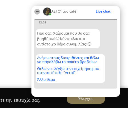
ΑΕΤΟΊ των café
Live chat
12:08
Γεια σας. Χαίρομαι που θα σας
βοηθήσω! 🙂 Κάντε κλικ στο
αντίστοιχο θέμα συνομιλίας! 🙂
Ανήκω στους διακριθέντες και θέλω
να παραλάβω το πακέτο βραβείων
Θέλω να ελέγξω την επιχείρηση μου
στην κατάταξη "Αετοί"
Άλλο θέμα
Έλεγχος
τε την επιτυχία σας.