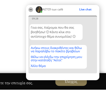
ΑΕΤΟΊ των café
Live chat
09:28
Γεια σας. Χαίρομαι που θα σας
βοηθήσω! 🙂 Κάντε κλικ στο
αντίστοιχο θέμα συνομιλίας! 🙂
Ανήκω στους διακριθέντες και θέλω
να παραλάβω το πακέτο βραβείων
Θέλω να ελέγξω την επιχείρηση μου
στην κατάταξη "Αετοί"
Άλλο θέμα
Έλεγχος
τε την επιτυχία σας.