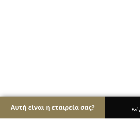
Αυτή είναι η εταιρεία σας?
Ελέ
Αετοί των café
Καφετέριες, Καφενεία, Espresso 