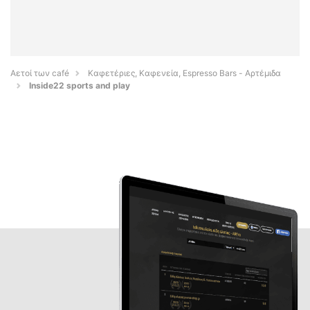
Αετοί των café
Καφετέριες, Καφενεία, Espresso Bars - Αρτέμιδα
Inside22 sports and play