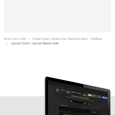
Αετοί των café
Καφετέριες, Καφενεία, Espresso Bars - Χαϊδάρι
Jazzét Café / Jazzét Music Hall