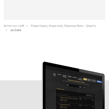
Αετοί των café
Καφετέριες, Καφενεία, Espresso Bars - Δάφνη
Jo Cafe