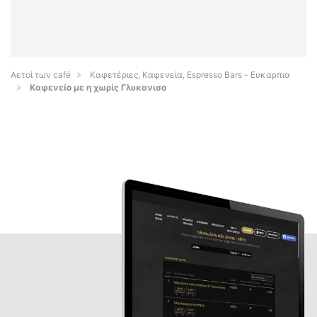
Αετοί των café
Καφετέριες, Καφενεία, Espresso Bars - Ευκαρπια
Καφενείο με η χωρίς Γλυκανισο