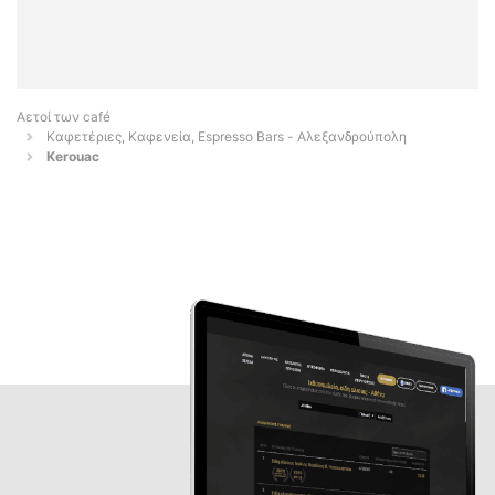
Αετοί των café
Καφετέριες, Καφενεία, Espresso Bars - Αλεξανδρούπολη
Kerouac