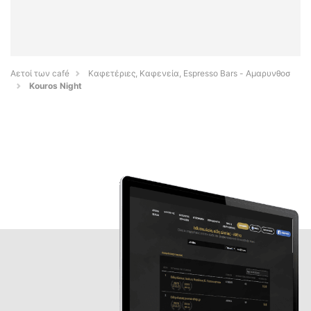
Αετοί των café
Καφετέριες, Καφενεία, Espresso Bars - Αμαρυνθοσ
Kouros Night