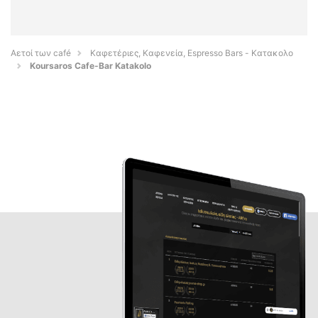
Αετοί των café
Καφετέριες, Καφενεία, Espresso Bars - Κατακολο
Koursaros Cafe-Bar Katakolo