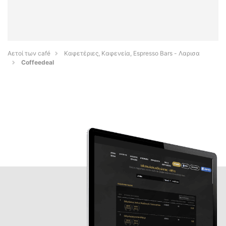
Αετοί των café
Καφετέριες, Καφενεία, Espresso Bars - Λαρισα
Coffeedeal