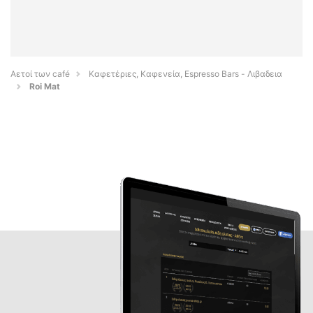
Αετοί των café
Καφετέριες, Καφενεία, Espresso Bars - Λιβαδεια
Roi Mat