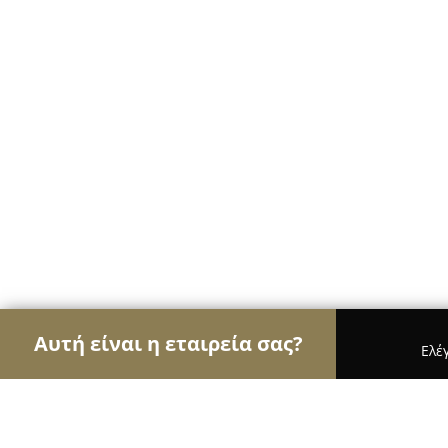
Αυτή είναι η εταιρεία σας?
Ελέ
Αετοί των café
Καφετέριες, Καφενεία, Espresso 