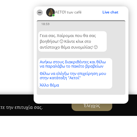
ΑΕΤΟΊ των café
Live chat
18:59
Γεια σας. Χαίρομαι που θα σας
βοηθήσω! 🙂 Κάντε κλικ στο
αντίστοιχο θέμα συνομιλίας! 🙂
Ανήκω στους διακριθέντες και θέλω
να παραλάβω το πακέτο βραβείων
Θέλω να ελέγξω την επιχείρηση μου
στην κατάταξη "Αετοί"
Άλλο θέμα
Έλεγχος
τε την επιτυχία σας.