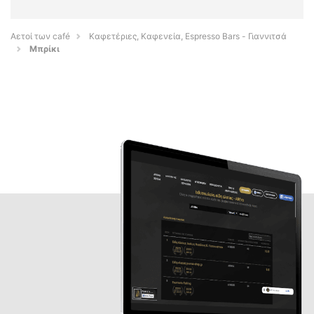
Αετοί των café
Καφετέριες, Καφενεία, Espresso Bars - Γιαννιτσά
Μπρίκι