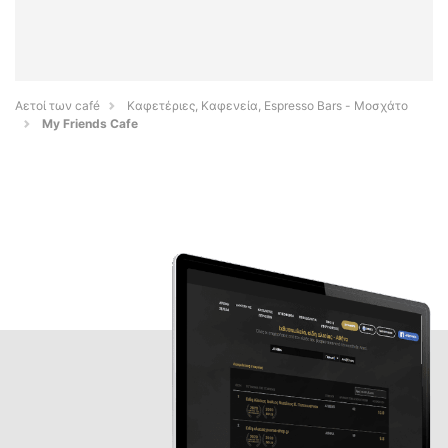
Αετοί των café
Καφετέριες, Καφενεία, Espresso Bars - Μοσχάτο
My Friends Cafe