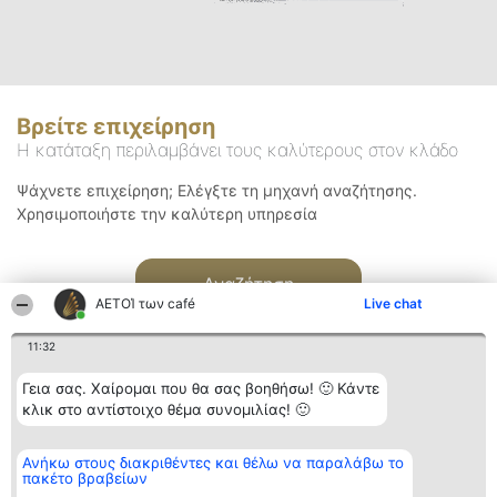
Βρείτε επιχείρηση
Η κατάταξη περιλαμβάνει τους καλύτερους στον κλάδο
Ψάχνετε επιχείρηση; Ελέγξτε τη μηχανή αναζήτησης.
Χρησιμοποιήστε την καλύτερη υπηρεσία
Αναζήτηση
ΑΕΤΟΊ των café
Live chat
11:32
Γεια σας. Χαίρομαι που θα σας βοηθήσω! 🙂 Κάντε
κλικ στο αντίστοιχο θέμα συνομιλίας! 🙂
Διοργανωτής της
Κατάταξη
Επικοινωνία
Ανήκω στους διακριθέντες και θέλω να παραλάβω το
κατάταξης
Διακριθέντες
Επικοινωνία
πακέτο βραβείων
BEAUTIFUL COMPANY
Λίστα όλων
Μονοπρόσωπη ΙΚΕ
των