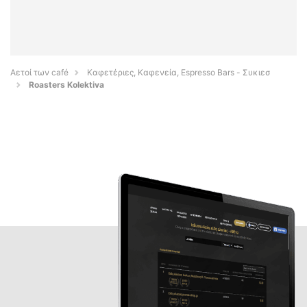
Αετοί των café
Καφετέριες, Καφενεία, Espresso Bars - Συκιεσ
Roasters Kolektiva