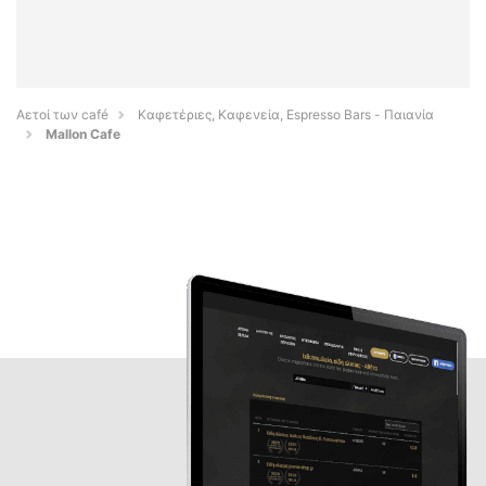
Αετοί των café
Καφετέριες, Καφενεία, Espresso Bars - Παιανία
Mallon Cafe