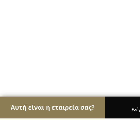
Αυτή είναι η εταιρεία σας?
Ελέ
Αετοί των café
Καφετέριες, Καφενεία, Espresso 