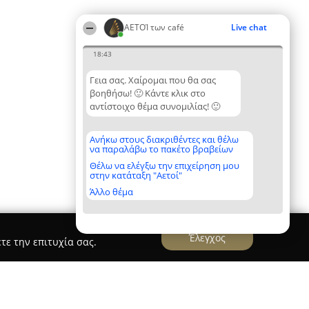
ΑΕΤΟΊ των café
Live chat
18:43
Γεια σας. Χαίρομαι που θα σας
βοηθήσω! 🙂 Κάντε κλικ στο
αντίστοιχο θέμα συνομιλίας! 🙂
Ανήκω στους διακριθέντες και θέλω
να παραλάβω το πακέτο βραβείων
Θέλω να ελέγξω την επιχείρηση μου
στην κατάταξη "Αετοί"
Άλλο θέμα
Έλεγχος
τε την επιτυχία σας.