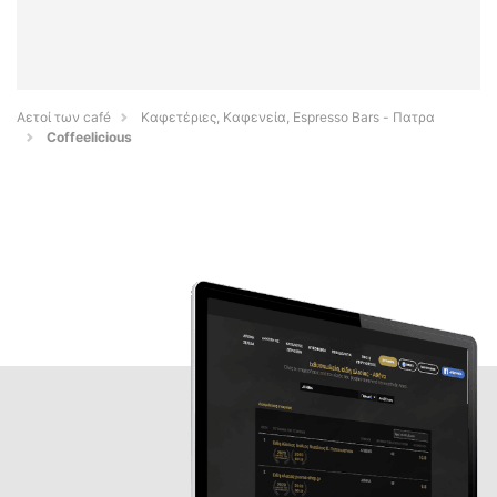
Αετοί των café
Καφετέριες, Καφενεία, Espresso Bars - Πατρα
Coffeelicious