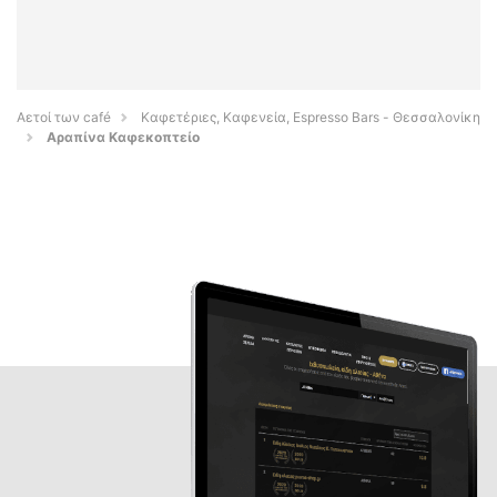
Αετοί των café
Καφετέριες, Καφενεία, Espresso Bars - Θεσσαλονίκη
Αραπίνα Καφεκοπτείο